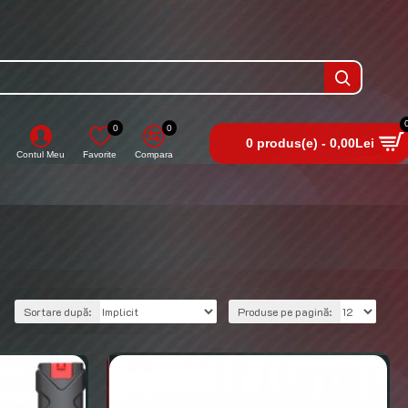
0
0
0 produs(e) - 0,00Lei
Contul Meu
Favorite
Compara
Sortare după:
Produse pe pagină: