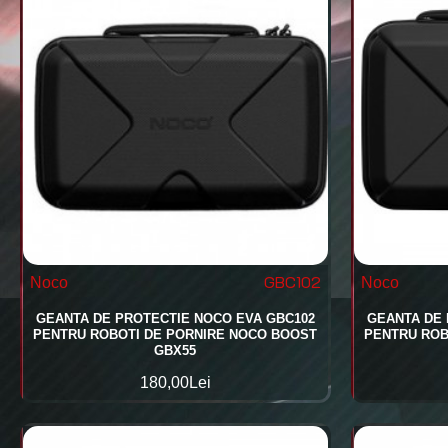
GBC102
Noco
Noco
GEANTA DE PROTECTIE NOCO EVA GBC102
GEANTA DE 
PENTRU ROBOTI DE PORNIRE NOCO BOOST
PENTRU ROB
GBX55
180,00Lei