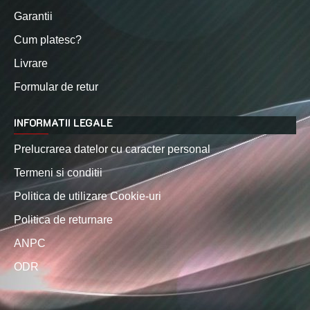
Garantii
Cum platesc?
Livrare
Formular de retur
INFORMATII LEGALE
Prelucrarea datelor cu caracter personal
Termeni si conditii
Politica de utilizare Cookie-uri
Politica de returnare
ANPC
ODR