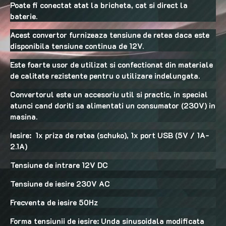
Poate fi conectat atat la bricheta, cat si direct la
baterie.
Acest convertor furnizeaza tensiune de retea daca este
disponibila tensiune continua de 12V.
Este foarte usor de utilizat si confectionat din materiale
de calitate rezistente pentru o utilizare indelungata.
Convertorul este un accesoriu util si practic, in special
atunci cand doriti sa alimentati un consumator (230V) in
masina.
Iesire: 1x priza de retea (schuko), 1x port USB (5V / 1A-
2.1A)
Tensiune de intrare 12V DC
Tensiune de iesire 230V AC
Frecventa de iesire 50Hz
Forma tensiunii de iesire: Unda sinusoidala modificata