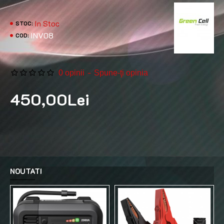
In Stoc
STOC:
INV08
COD:
Green Cell
-
0 opinii
Spune-ţi opinia
450,00Lei
NOUTATI