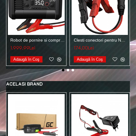
Robot de pornire si compresor aer NOCO BOOST AX65 12V 2000A 100PSI
Clesti conectori pentru NOCO BOOST GB20, GB40, GB50 si GBX45 12V GBC003
1.999,99Lei
174,00Lei
Adaugă în Coş
Adaugă în Coş
ACELASI BRAND