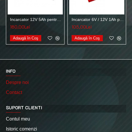
Incarcator 12V 5Ah pentru acumulatori stationari etansi plumb-acid VRLA SLA AGM GEL Green Cell ACAGM11
Incarcator 6V / 12V 1Ah pentru acumulatori stationari plumb-acid VRLA SLA AGM GEL Green Cell ACAGM06
180,00Lei
105,00Lei
Adaugă în Coş
Adaugă în Coş
INFO
Despre noi
Contact
SUPORT CLIENTI
Contul meu
Istoric comenzi