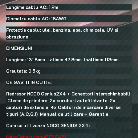
Lungime cablu AC: 1.9m
Diametru cablu AC: 18AWG
Protectie cablu: ulei, benzina, apa, chimicale, UV si
abraziune
DIMENSIUNI
Lungime: 131.8mm Latime: 47.8mm Inaltime: 113mm
Greutate: 0.5kg
CE GASITI IN CUTIE:
Redresor NOCO Genius2X4 + Conectori interschimbabili
Cleme de prindere 2x suruburi autofiletante 2x
cabluri de extensie 4x Cabluri de incarcare diverse
tipuri (A,C,G,I) Manual de utilizare + Garantie
Cum se utilizeaza NOCO GENIUS 2X4:
https://vimeo.com/497782435