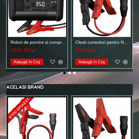
Robot de pornire si compresor aer NOCO BOOST AX65 12V 2000A 100PSI
Clesti conectori pentru NOCO BOOST GB20, GB40, GB50 si GBX45 12V GBC003
1.999,99Lei
174,00Lei
Adaugă în Coş
Adaugă în Coş
ACELASI BRAND
STOC EPUIZAT