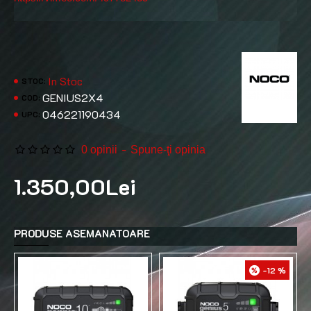
In Stoc
STOC:
GENIUS2X4
COD:
046221190434
Noco
UPC:
-
0 opinii
Spune-ţi opinia
1.350,00Lei
PRODUSE ASEMANATOARE
-12 %