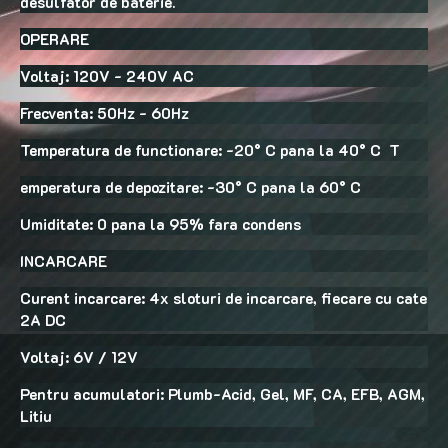
desulfator de baterie.
OPERARE
Voltaj: 120V - 240V AC
Frecventa: 50Hz - 60Hz
Temperatura de functionare: -20° C pana la 40° C T
emperatura de depozitare: -30° C pana la 60° C
Umiditate: 0 pana la 95% fara condens
INCARCARE
Curent incarcare: 4x sloturi de incarcare, fiecare cu cate
2A DC
Voltaj: 6V / 12V
Pentru acumulatori: Plumb-Acid, Gel, MF, CA, EFB, AGM,
Litiu